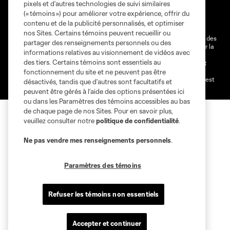
Conditions d'utilisation
Politique de confidentialité
pixels et d’autres technologies de suivi similaires
Ne vendez pas et ne partagez pas mes information personnelles.
(« témoins ») pour améliorer votre expérience, offrir du
contenu et de la publicité personnalisés, et optimiser
Paramètres des témoins
nos Sites. Certains témoins peuvent recueillir ou
@2026 MLS. Le nom et l'écusson Major League Soccer et MLS sont des
partager des renseignements personnels ou des
marques déposées de Major League Soccer, LLC (“MLS”) protégés par la
informations relatives au visionnement de vidéos avec
loi. Les noms et les logos des différentes équipes de MLS sont des
des tiers. Certains témoins sont essentiels au
marques déposées ou des marques de droit commun de MLS ou sont
utilisées avec l’autorisation ou l'accord tacite préalable de leurs
fonctionnement du site et ne peuvent pas être
propriétaires. Toute l’utilisation de leurs noms et logos non-autorisée est
désactivés, tandis que d’autres sont facultatifs et
par conséquent prohibée est interdite.
peuvent être gérés à l’aide des options présentées ici
ou dans les Paramètres des témoins accessibles au bas
de chaque page de nos Sites. Pour en savoir plus,
veuillez consulter notre
politique de confidentialité
.
Ne pas vendre mes renseignements personnels
.
Paramètres des témoins
Refuser les témoins non essentiels
Accepter et continuer