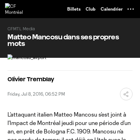
TENT
Billets
Club
Calendrier
CFMTL Media
Matteo Mancosu dans ses propres
mots
Olivier Tremblay
Friday, Jul 8, 2016, 06:52 PM
L’attaquant italien Matteo Mancosu s’est joint à
l’Impact de Montréal jeudi pour une période d’un
an, en prêt de Bologna F.C. 1909. Mancosu n’a
pas perdu de temps; il est déjà en Utah avec le