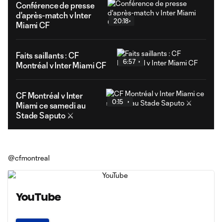
Conférence de presse
d'après-match v Inter
20:18
Miami CF
Faits saillants : CF
6:57
Montréal v Inter Miami CF
CF Montréal v Inter
0:15
Miami ce samedi au
Stade Saputo ⚔️
@cfmontreal
YouTube