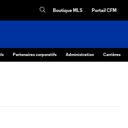
Boutique MLS
Portail CFM
ls
Partenaires corporatifs
Administration
Carrières