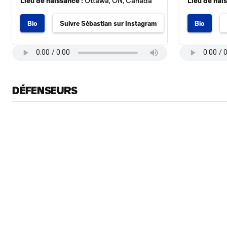
Lieu de naissance :
Ottawa, ON, Canada
Lieu de nai
Bio
Suivre Sébastian sur Instagram
Bio
DÉFENSEURS