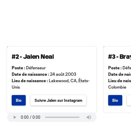
#2 - Jalen Neal
#3 - Br
Poste :
Défenseur
Poste :
Défe
Date de naissance :
24 août 2003
Date de nai
Lieu de naissance :
Lakewood, CA, États-
Lieu de nai
Unis
Colombie
Bio
Suivre Jalen sur Instagram
Bio