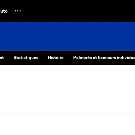
uto
nt
Statistiques
Histoire
Palmarès et honneurs individue