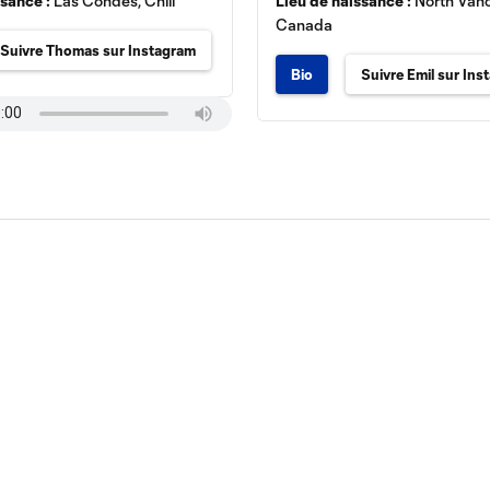
ssance :
Las Condes, Chili
Lieu de naissance :
North Vanc
Canada
Suivre Thomas sur Instagram
Bio
Suivre Emil sur Ins