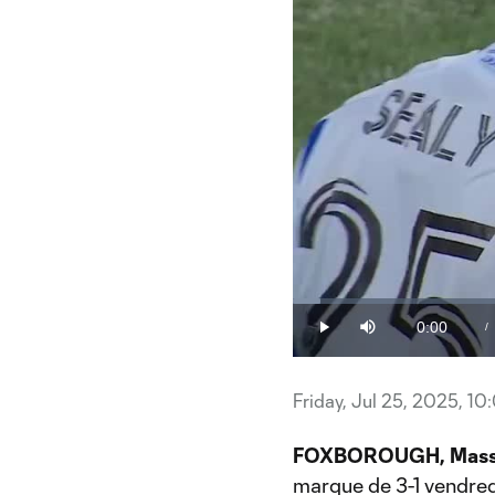
Loaded
:
2.37%
0:00
/
Play
Mute
Current
Time
Friday, Jul 25, 2025, 1
FOXBOROUGH, Massa
marque de 3-1 vendredi