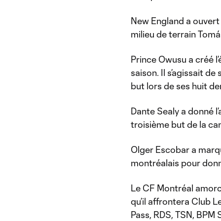
New England a ouvert 
milieu de terrain Tom
Prince Owusu a créé l’é
saison. Il s’agissait 
but lors de ses huit d
Dante Sealy a donné l
troisième but de la c
Olger Escobar a marqu
montréalais pour donne
Le CF Montréal amorc
qu’il affrontera Club
Pass, RDS, TSN, BPM 