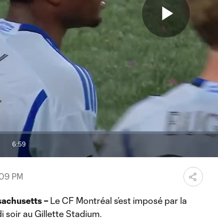
Play
Vide
6:59
Duration
0:09 PM
chusetts –
Le CF Montréal s’est imposé par la
 soir au Gillette Stadium.