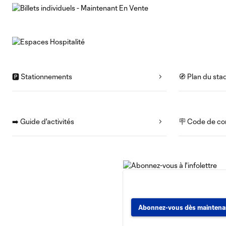
🅿️ Stationnements
🧭 Plan du sta
➡️ Guide d'activités
🪧 Code de co
Abonnez-vous dès maintena