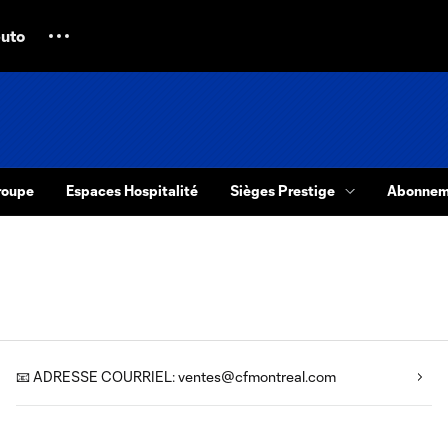
uto
groupe
Espaces Hospitalité
Sièges Prestige
Abonneme
📧 ADRESSE COURRIEL: ventes@cfmontreal.com