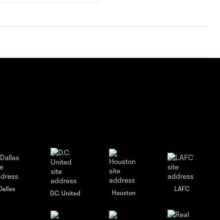
Dallas
LAFC
Houston
D.C. United