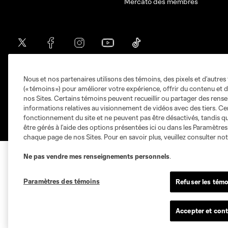
Mercato des membres
Nous et nos partenaires utilisons des témoins, des pixels et d’autres 
Conditions d'utilisation
Politique de confiden
(« témoins ») pour améliorer votre expérience, offrir du contenu et d
@2026 MLS. Le nom et l'écusson Major League S
nos Sites. Certains témoins peuvent recueillir ou partager des ren
différentes équipes de MLS sont des marques dé
informations relatives au visionnement de vidéos avec des tiers. Ce
Toute l’utilisation de leurs noms et logos non-au
fonctionnement du site et ne peuvent pas être désactivés, tandis qu
être gérés à l’aide des options présentées ici ou dans les Paramètre
chaque page de nos Sites. Pour en savoir plus, veuillez consulter no
Ne pas vendre mes renseignements personnels
.
Paramètres des témoins
Refuser les témo
Accepter et cont