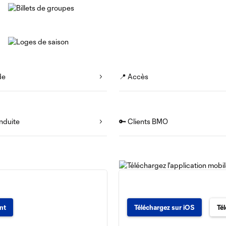
de
📍 Accès
nduite
🔑 Clients BMO
nt
Téléchargez sur iOS
Té