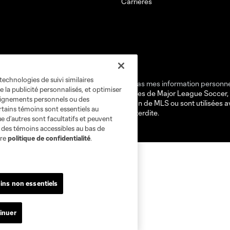
Carrières
technologies de suivi similaires
tialité
Ne vendez pas et ne partagez pas mes information personne
e la publicité personnalisés, et optimiser
occer et MLS sont des marques déposées de Major League Soccer, LLC
seignements personnels ou des
posées ou des marques de droit commun de MLS ou sont utilisées avec l
rtains témoins sont essentiels au
torisée est par conséquent prohibée est interdite.
e d’autres sont facultatifs et peuvent
s des témoins accessibles au bas de
tre
politique de confidentialité
.
ins non essentiels
inuer