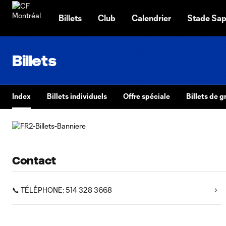
TENT
Billets
Club
Calendrier
Stade Sap
Billets
Index
Billets individuels
Offre spéciale
Billets de 
Contact
📞 TÉLÉPHONE: 514 328 3668