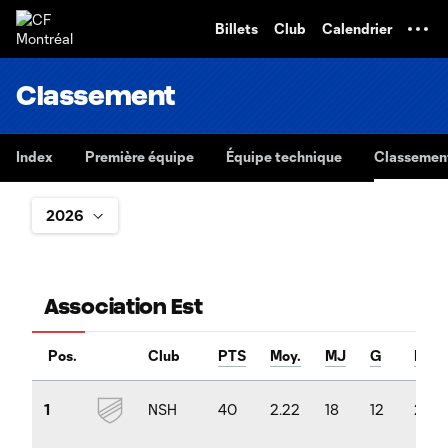
TENT
Billets
Club
Calendrier
Classement
Index
Première équipe
Équipe technique
Classemen
Association Est
Pos.
Club
PTS
Moy.
MJ
G
P
NSH
40
2.22
18
12
2
1