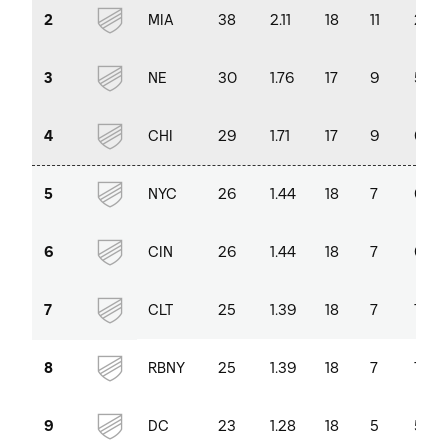
MIA
38
2.11
18
11
2
2
NE
30
1.76
17
9
5
3
CHI
29
1.71
17
9
6
4
NYC
26
1.44
18
7
6
5
CIN
26
1.44
18
7
6
6
CLT
25
1.39
18
7
7
7
RBNY
25
1.39
18
7
7
8
DC
23
1.28
18
5
5
9