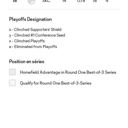
SKC
14
0.78
18
4
12
15
Playoffs Designation
s - Clinched Supporters' Shield
y - Clinched #1 Conference Seed
x - Clinched Playoffs
e - Eliminated from Playoffs
Position en séries
Homefield Advantage in Round One Best-of-3 Series
Qualify for Round One Best-of-3-Series