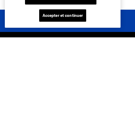
Accepter et continuer
Sites des clubs
MLS
Billets
News
Club