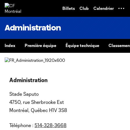
TENT
Billets
Club
Calendrier
Administration
Index
Première équipe
Équipe technique
Classemen
Administration
Stade Saputo
4750, rue Sherbrooke Est
Montréal, Québec H1V 3S8
Téléphone :
514-328-3668