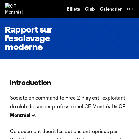
TENT
Billets
Club
Calendrier
Rapport sur
l'esclavage
moderne
Introduction
Société en commandite Free 2 Play est l'exploitant
du club de soccer professionnel CF Montréal («
CF
Montréal
»).
Ce document décrit les actions entreprises par