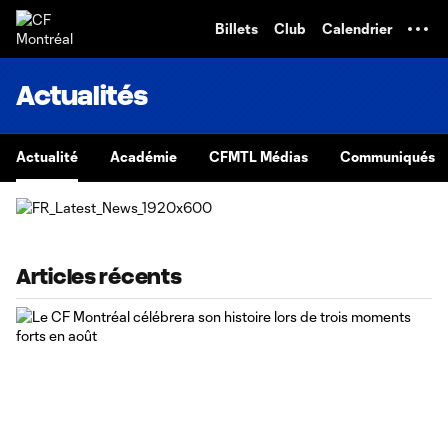
TENT
Billets
Club
Calendrier
Actualités
Actualité
Académie
CFMTL Médias
Communiqués
Articles récents