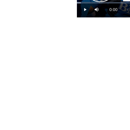
Loaded
:
2.37%
0:00
/
Play
Mute
Current
Time