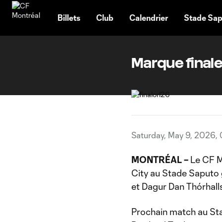
TENT
Billets
Club
Calendrier
Stade Sap
Marque finale
Saturday, May 9, 2026,
MONTRÉAL –
Le CF Mo
City au Stade Saputo g
et Dagur Dan Thórhall
Prochain match au Sta