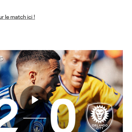
r le match ici !
Play