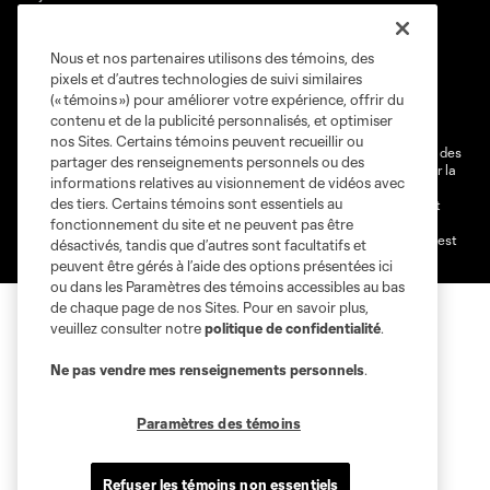
Nous et nos partenaires utilisons des témoins, des
Conditions d'utilisation
Politique de confidentialité
pixels et d’autres technologies de suivi similaires
Ne vendez pas et ne partagez pas mes information personnelles.
(« témoins ») pour améliorer votre expérience, offrir du
contenu et de la publicité personnalisés, et optimiser
Paramètres des témoins
nos Sites. Certains témoins peuvent recueillir ou
@2026 MLS. Le nom et l'écusson Major League Soccer et MLS sont des
partager des renseignements personnels ou des
marques déposées de Major League Soccer, LLC (“MLS”) protégés par la
informations relatives au visionnement de vidéos avec
loi. Les noms et les logos des différentes équipes de MLS sont des
des tiers. Certains témoins sont essentiels au
marques déposées ou des marques de droit commun de MLS ou sont
utilisées avec l’autorisation ou l'accord tacite préalable de leurs
fonctionnement du site et ne peuvent pas être
propriétaires. Toute l’utilisation de leurs noms et logos non-autorisée est
désactivés, tandis que d’autres sont facultatifs et
par conséquent prohibée est interdite.
peuvent être gérés à l’aide des options présentées ici
ou dans les Paramètres des témoins accessibles au bas
de chaque page de nos Sites. Pour en savoir plus,
veuillez consulter notre
politique de confidentialité
.
Ne pas vendre mes renseignements personnels
.
Paramètres des témoins
Refuser les témoins non essentiels