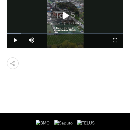
Play
Loaded
:
12.14%
Play
Mute
Fullscr
Video