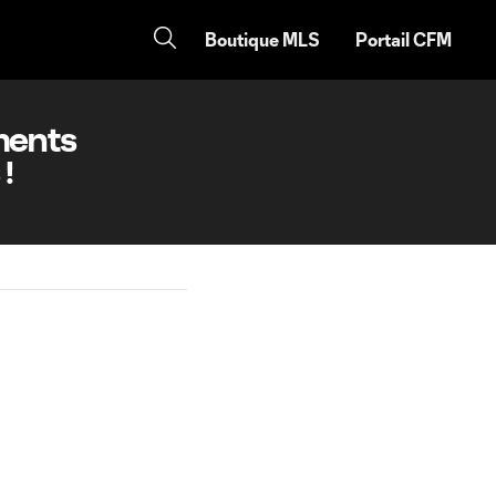
Boutique MLS
Portail CFM
ments
!