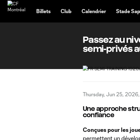
TENT
Billets
Club
Calendrier
Stade Sap
Passez au ni
semi-privés au
Thursday, Jun 25, 2026
Une approche stru
confiance
Conçues pour les joue
permettent un dévelop