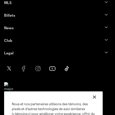
MLS
Billets
News
Club
Legal
Nous et nos partenaires utilisons des témoins, des
Conditions d'utilisation
Politique de confidentialité
pixels et d’autres technologies de suivi similaires
Ne vendez pas et ne partagez pas mes information personnelles.
(« témoins ») pour améliorer votre expérience, offrir du