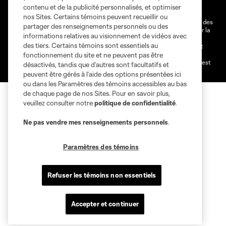
contenu et de la publicité personnalisés, et optimiser
Paramètres des témoins
nos Sites. Certains témoins peuvent recueillir ou
@2026 MLS. Le nom et l'écusson Major League Soccer et MLS sont des
partager des renseignements personnels ou des
marques déposées de Major League Soccer, LLC (“MLS”) protégés par la
informations relatives au visionnement de vidéos avec
loi. Les noms et les logos des différentes équipes de MLS sont des
des tiers. Certains témoins sont essentiels au
marques déposées ou des marques de droit commun de MLS ou sont
utilisées avec l’autorisation ou l'accord tacite préalable de leurs
fonctionnement du site et ne peuvent pas être
propriétaires. Toute l’utilisation de leurs noms et logos non-autorisée est
désactivés, tandis que d’autres sont facultatifs et
par conséquent prohibée est interdite.
peuvent être gérés à l’aide des options présentées ici
ou dans les Paramètres des témoins accessibles au bas
de chaque page de nos Sites. Pour en savoir plus,
veuillez consulter notre
politique de confidentialité
.
Ne pas vendre mes renseignements personnels
.
Paramètres des témoins
Refuser les témoins non essentiels
Accepter et continuer