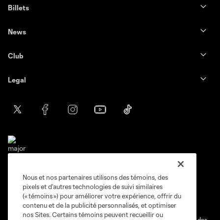
Billets
News
Club
Legal
Nous et nos partenaires utilisons des témoins, des
Conditions d'utilisation
Politique de confidentialité
pixels et d’autres technologies de suivi similaires
Ne vendez pas et ne partagez pas mes information personnelles.
(« témoins ») pour améliorer votre expérience, offrir du
contenu et de la publicité personnalisés, et optimiser
Paramètres des témoins
nos Sites. Certains témoins peuvent recueillir ou
@2026 MLS. Le nom et l'écusson Major League Soccer et MLS sont des