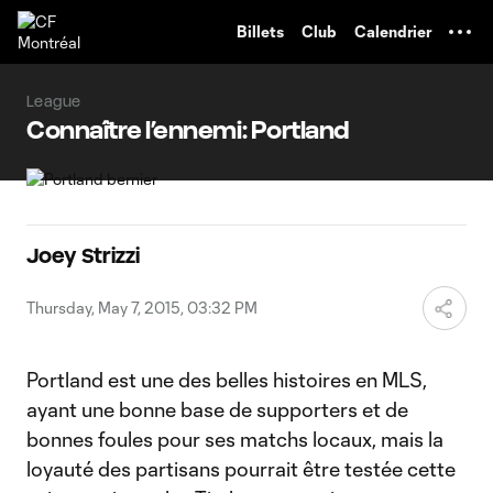
TENT
Billets
Club
Calendrier
League
Connaître l’ennemi: Portland
Joey Strizzi
Thursday, May 7, 2015, 03:32 PM
Portland est une des belles histoires en MLS,
ayant une bonne base de supporters et de
bonnes foules pour ses matchs locaux, mais la
loyauté des partisans pourrait être testée cette