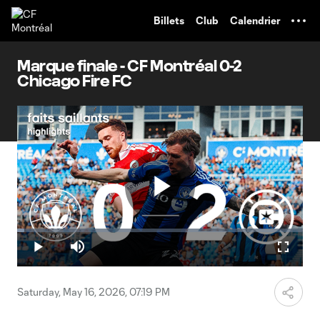
TENT
Billets
Club
Calendrier
Marque finale - CF Montréal 0-2
Chicago Fire FC
Play
Loaded
:
2.38%
Play
Mute
Fullscr
Video
Saturday, May 16, 2026, 07:19 PM