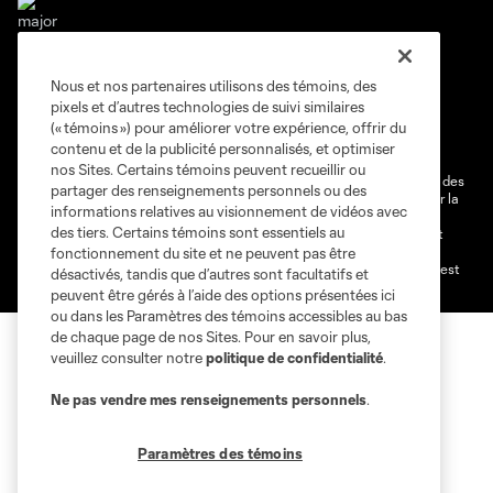
Nous et nos partenaires utilisons des témoins, des
Conditions d'utilisation
Politique de confidentialité
pixels et d’autres technologies de suivi similaires
Ne vendez pas et ne partagez pas mes information personnelles.
(« témoins ») pour améliorer votre expérience, offrir du
contenu et de la publicité personnalisés, et optimiser
Paramètres des témoins
nos Sites. Certains témoins peuvent recueillir ou
@2026 MLS. Le nom et l'écusson Major League Soccer et MLS sont des
partager des renseignements personnels ou des
marques déposées de Major League Soccer, LLC (“MLS”) protégés par la
informations relatives au visionnement de vidéos avec
loi. Les noms et les logos des différentes équipes de MLS sont des
des tiers. Certains témoins sont essentiels au
marques déposées ou des marques de droit commun de MLS ou sont
utilisées avec l’autorisation ou l'accord tacite préalable de leurs
fonctionnement du site et ne peuvent pas être
propriétaires. Toute l’utilisation de leurs noms et logos non-autorisée est
désactivés, tandis que d’autres sont facultatifs et
par conséquent prohibée est interdite.
peuvent être gérés à l’aide des options présentées ici
ou dans les Paramètres des témoins accessibles au bas
de chaque page de nos Sites. Pour en savoir plus,
veuillez consulter notre
politique de confidentialité
.
Ne pas vendre mes renseignements personnels
.
Paramètres des témoins