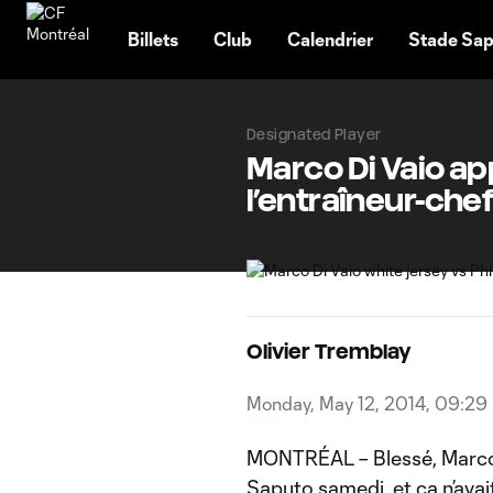
TENT
Billets
Club
Calendrier
Stade Sap
Designated Player
Marco Di Vaio app
l’entraîneur-che
Olivier Tremblay
Monday, May 12, 2014, 09:29
MONTRÉAL – Blessé, Marco D
Saputo samedi, et ça n’avait