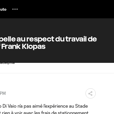
uto
elle au respect du travail de
f Frank Klopas
 PM
i Vaio n’a pas aimé l’expérience au Stade
 rien à voir avec les frais de stationnement.