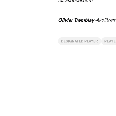
MLSsoccer.com
@olitrem
Olivier Tremblay -
DESIGNATED PLAYER
PLAY