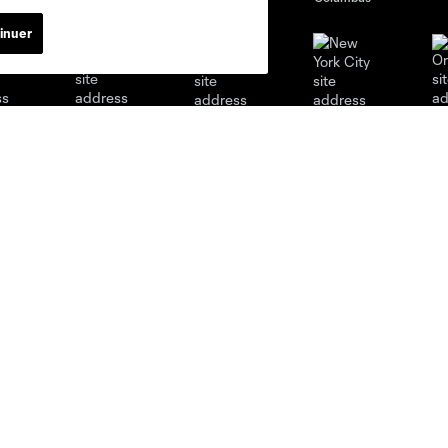
inuer
al
Nashville
O
New England
New York City
St. Louis
le
Sporting KC
Toronto
Va
Actualités
Club
Actualité du Club
Première équipe
Calendrier
Classement
Vidéos
Équipe technique