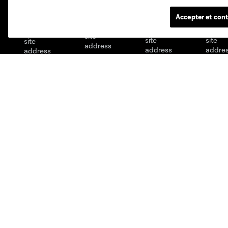
Accepter et cont
Miami
Minnesota
Montre
LA Galaxy
San Jose
Seatt
Red Bull New York
San Diego
MLS
Billets
Code de conduite des
Abonnement de saison
supporters
Billets de groupe
Règlement de la compétition
Sièges Prestige
Règlement relatif aux joueurs