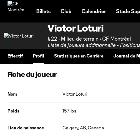
TENT
Billets
Club
Calendrier
Stade Sap
Victor Loturi
#22 • Milieu de terrain • CF Montréal
Liste de joueurs additionnelle - Position
Effectif
Profil
Statistiques en Carrière
Journal de 
Fiche du joueur
Nom
Victor Loturi
Poids
157 lbs
Lieu de naissance
Calgary, AB, Canada