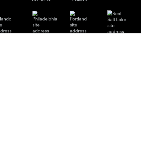
rlando
Philadelphia
Portland
Salt Lake
ncouver
Legal
Rapport sur l'esclavage
moderne
Politique de confidentialité