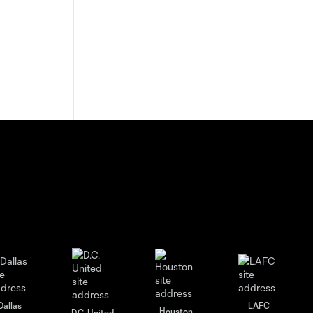
Dallas
LAFC
Houston
D.C. United