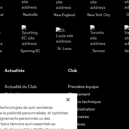
al
Nashville
O
New England
New York City
St. Louis
le
Sporting KC
Toronto
Va
Actualités
Club
Actualité du Club
Première équipe
Calendrier
Classement
Vidéos
Équipe technique
technologies de suivi similaires
Administration
e la publicité personnalisés, et optimiser
Partenaires
seignements personnels ou des
rtains témoins sont essentiels au
Carrières