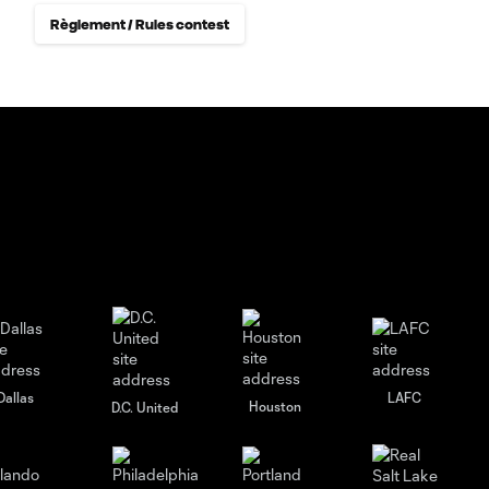
Règlement / Rules contest
Dallas
LAFC
Houston
D.C. United