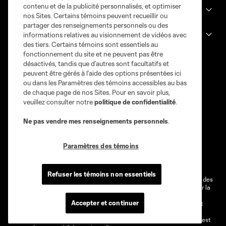
contenu et de la publicité personnalisés, et optimiser
Club
nos Sites. Certains témoins peuvent recueillir ou
partager des renseignements personnels ou des
informations relatives au visionnement de vidéos avec
Legal
des tiers. Certains témoins sont essentiels au
fonctionnement du site et ne peuvent pas être
désactivés, tandis que d’autres sont facultatifs et
peuvent être gérés à l’aide des options présentées ici
ou dans les Paramètres des témoins accessibles au bas
de chaque page de nos Sites. Pour en savoir plus,
veuillez consulter notre
politique de confidentialité
.
Ne pas vendre mes renseignements personnels
.
Conditions d'utilisation
Politique de confidentialité
Paramètres des témoins
Ne vendez pas et ne partagez pas mes information personnelles.
Paramètres des témoins
Refuser les témoins non essentiels
@2026 MLS. Le nom et l'écusson Major League Soccer et MLS sont des
marques déposées de Major League Soccer, LLC (“MLS”) protégés par la
loi. Les noms et les logos des différentes équipes de MLS sont des
Accepter et continuer
marques déposées ou des marques de droit commun de MLS ou sont
utilisées avec l’autorisation ou l'accord tacite préalable de leurs
propriétaires. Toute l’utilisation de leurs noms et logos non-autorisée est