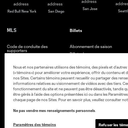
San Jose
Seatt
Red Bull New York
San Diego
MLS
Billets
Code de conduite des
Abonnement de saison
supporters
Billets de groupe
Règlement de la compétition
Sièges Prestige
Règlement relatif aux joueurs
Nous et nos partenaires utilisons des témoins, des pixels et d’autres 
Espaces Hospitalité
(« témoins ») pour améliorer votre expérience, offrir du contenu et d
Loges de Saison
nos Sites. Certains témoins peuvent recueillir ou partager des ren
informations relatives au visionnement de vidéos avec des tiers. Ce
Mercato des membres
fonctionnement du site et ne peuvent pas être désactivés, tandis qu
être gérés à l’aide des options présentées ici ou dans les Paramètre
chaque page de nos Sites. Pour en savoir plus, veuillez consulter no
Ne pas vendre mes renseignements personnels
.
Paramètres des témoins
Refuser les témo