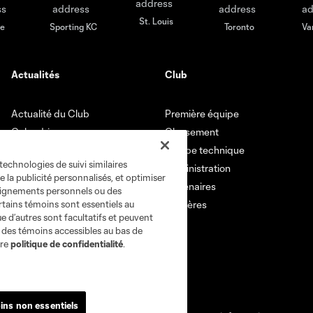
St. Louis
le
Sporting KC
Toronto
Va
Actualités
Club
Actualité du Club
Première équipe
Calendrier
Classement
Vidéos
Équipe technique
technologies de suivi similaires
Administration
e la publicité personnalisés, et optimiser
Partenaires
seignements personnels ou des
rtains témoins sont essentiels au
Carrières
e d’autres sont facultatifs et peuvent
s des témoins accessibles au bas de
tre
politique de confidentialité
.
ins non essentiels