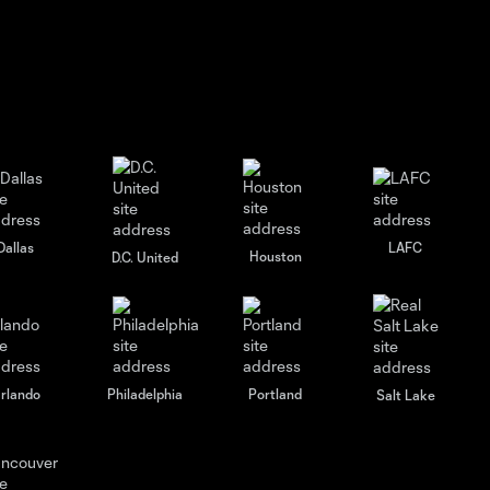
Dallas
LAFC
Houston
D.C. United
rlando
Philadelphia
Portland
Salt Lake