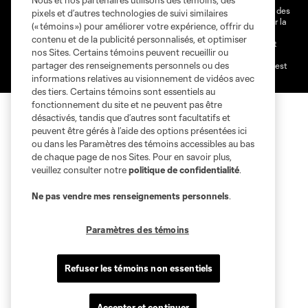
Nous et nos partenaires utilisons des témoins, des
@2026 MLS. Le nom et l'écusson Major League Soccer et MLS sont des
pixels et d’autres technologies de suivi similaires
marques déposées de Major League Soccer, LLC (“MLS”) protégés par la
(« témoins ») pour améliorer votre expérience, offrir du
loi. Les noms et les logos des différentes équipes de MLS sont des
contenu et de la publicité personnalisés, et optimiser
marques déposées ou des marques de droit commun de MLS ou sont
nos Sites. Certains témoins peuvent recueillir ou
utilisées avec l’autorisation ou l'accord tacite préalable de leurs
partager des renseignements personnels ou des
propriétaires. Toute l’utilisation de leurs noms et logos non-autorisée est
par conséquent prohibée est interdite.
informations relatives au visionnement de vidéos avec
des tiers. Certains témoins sont essentiels au
fonctionnement du site et ne peuvent pas être
désactivés, tandis que d’autres sont facultatifs et
peuvent être gérés à l’aide des options présentées ici
ou dans les Paramètres des témoins accessibles au bas
de chaque page de nos Sites. Pour en savoir plus,
veuillez consulter notre
politique de confidentialité
.
Ne pas vendre mes renseignements personnels
.
Paramètres des témoins
Refuser les témoins non essentiels
Accepter et continuer