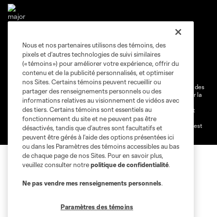
Nous et nos partenaires utilisons des témoins, des
Conditions d'utilisation
Politique de confidentialité
pixels et d’autres technologies de suivi similaires
Ne vendez pas et ne partagez pas mes information personnelles.
(« témoins ») pour améliorer votre expérience, offrir du
contenu et de la publicité personnalisés, et optimiser
Paramètres des témoins
nos Sites. Certains témoins peuvent recueillir ou
@2026 MLS. Le nom et l'écusson Major League Soccer et MLS sont des
partager des renseignements personnels ou des
marques déposées de Major League Soccer, LLC (“MLS”) protégés par la
informations relatives au visionnement de vidéos avec
loi. Les noms et les logos des différentes équipes de MLS sont des
des tiers. Certains témoins sont essentiels au
marques déposées ou des marques de droit commun de MLS ou sont
utilisées avec l’autorisation ou l'accord tacite préalable de leurs
fonctionnement du site et ne peuvent pas être
propriétaires. Toute l’utilisation de leurs noms et logos non-autorisée est
désactivés, tandis que d’autres sont facultatifs et
par conséquent prohibée est interdite.
peuvent être gérés à l’aide des options présentées ici
ou dans les Paramètres des témoins accessibles au bas
de chaque page de nos Sites. Pour en savoir plus,
veuillez consulter notre
politique de confidentialité
.
Ne pas vendre mes renseignements personnels
.
Paramètres des témoins