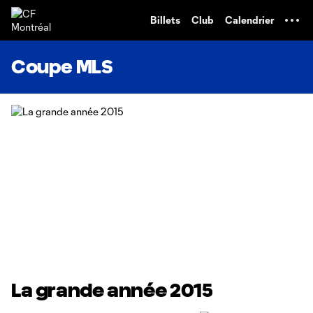
TENT
Billets
Club
Calendrier
Coupe MLS
La grande année 2015