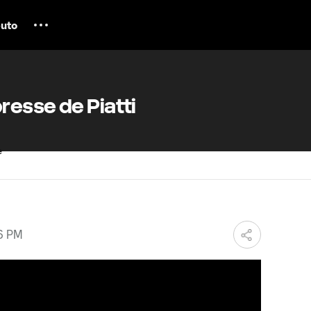
uto
esse de Piatti
06 PM