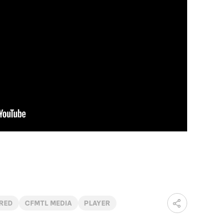
RED
CFMTL MEDIA
PLAYER