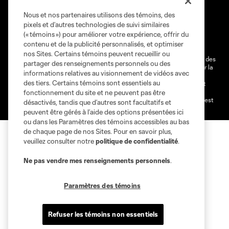
Nous et nos partenaires utilisons des témoins, des
Conditions d'utilisation
Politique de confidentialité
pixels et d’autres technologies de suivi similaires
Ne vendez pas et ne partagez pas mes information personnelles.
(« témoins ») pour améliorer votre expérience, offrir du
contenu et de la publicité personnalisés, et optimiser
Paramètres des témoins
nos Sites. Certains témoins peuvent recueillir ou
@2026 MLS. Le nom et l'écusson Major League Soccer et MLS sont des
partager des renseignements personnels ou des
marques déposées de Major League Soccer, LLC (“MLS”) protégés par la
informations relatives au visionnement de vidéos avec
loi. Les noms et les logos des différentes équipes de MLS sont des
des tiers. Certains témoins sont essentiels au
marques déposées ou des marques de droit commun de MLS ou sont
utilisées avec l’autorisation ou l'accord tacite préalable de leurs
fonctionnement du site et ne peuvent pas être
propriétaires. Toute l’utilisation de leurs noms et logos non-autorisée est
désactivés, tandis que d’autres sont facultatifs et
par conséquent prohibée est interdite.
peuvent être gérés à l’aide des options présentées ici
ou dans les Paramètres des témoins accessibles au bas
de chaque page de nos Sites. Pour en savoir plus,
veuillez consulter notre
politique de confidentialité
.
Ne pas vendre mes renseignements personnels
.
Paramètres des témoins
Refuser les témoins non essentiels