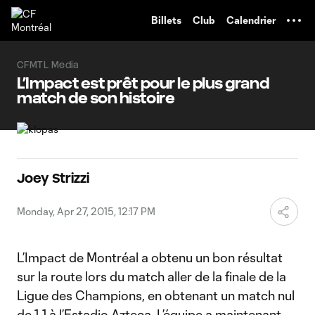
TENT
Billets
Club
Calendrier
CFMTL Media
L’Impact est prêt pour le plus grand
match de son histoire
Joey Strizzi
Monday, Apr 27, 2015, 12:17 PM
L’Impact de Montréal a obtenu un bon résultat
sur la route lors du match aller de la finale de la
Ligue des Champions, en obtenant un match nul
de 1-1 à l’Estadio Azteca. L’équipe a maintenant