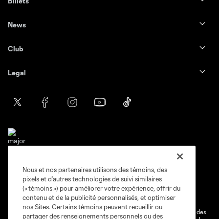
Billets
News
Club
Legal
Nous et nos partenaires utilisons des témoins, des
Conditions d'utilisation
Politique de confidentialité
pixels et d’autres technologies de suivi similaires
Ne vendez pas et ne partagez pas mes information personnelles.
(« témoins ») pour améliorer votre expérience, offrir du
contenu et de la publicité personnalisés, et optimiser
Paramètres des témoins
nos Sites. Certains témoins peuvent recueillir ou
@2026 MLS. Le nom et l'écusson Major League Soccer et MLS sont des
partager des renseignements personnels ou des