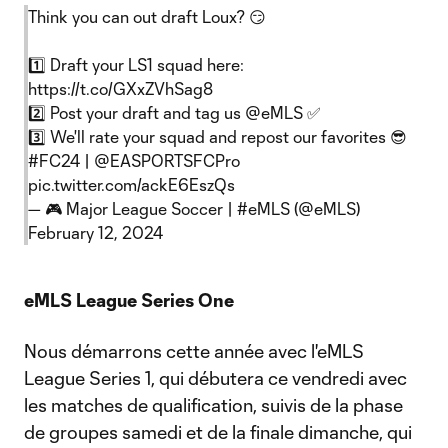
Think you can out draft Loux? 😏
1️⃣ Draft your LS1 squad here:
https://t.co/GXxZVhSag8
2️⃣ Post your draft and tag us
@eMLS
✅
3️⃣ We'll rate your squad and repost our favorites 😎
#FC24
|
@EASPORTSFCPro
pic.twitter.com/ackE6EszQs
— 🎮 Major League Soccer | #eMLS (@eMLS)
February 12, 2024
eMLS League Series One
Nous démarrons cette année avec l'eMLS
League Series 1, qui débutera ce vendredi avec
les matches de qualification, suivis de la phase
de groupes samedi et de la finale dimanche, qui