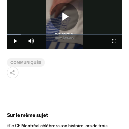
Play
Loaded
:
12.01%
Play
Mute
Fullscr
Video
COMMUNIQUÉS
Sur le même sujet
Le CF Montréal célébrera son histoire lors de trois