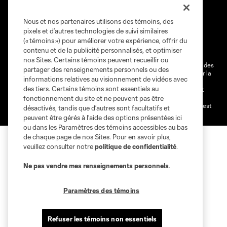
Nous et nos partenaires utilisons des témoins, des
Conditions d'utilisation
Politique de confidentialité
pixels et d’autres technologies de suivi similaires
Ne vendez pas et ne partagez pas mes information personnelles.
(« témoins ») pour améliorer votre expérience, offrir du
contenu et de la publicité personnalisés, et optimiser
Paramètres des témoins
nos Sites. Certains témoins peuvent recueillir ou
@2026 MLS. Le nom et l'écusson Major League Soccer et MLS sont des
partager des renseignements personnels ou des
marques déposées de Major League Soccer, LLC (“MLS”) protégés par la
informations relatives au visionnement de vidéos avec
loi. Les noms et les logos des différentes équipes de MLS sont des
des tiers. Certains témoins sont essentiels au
marques déposées ou des marques de droit commun de MLS ou sont
utilisées avec l’autorisation ou l'accord tacite préalable de leurs
fonctionnement du site et ne peuvent pas être
propriétaires. Toute l’utilisation de leurs noms et logos non-autorisée est
désactivés, tandis que d’autres sont facultatifs et
par conséquent prohibée est interdite.
peuvent être gérés à l’aide des options présentées ici
ou dans les Paramètres des témoins accessibles au bas
de chaque page de nos Sites. Pour en savoir plus,
veuillez consulter notre
politique de confidentialité
.
Ne pas vendre mes renseignements personnels
.
Paramètres des témoins
Refuser les témoins non essentiels