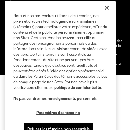
Nous et nos partenaires utilisons des témoins, des
Conditions d'utilisation
Politique de confidentialité
pixels et d’autres technologies de suivi similaires
Ne vendez pas et ne partagez pas mes information personnelles.
(« témoins ») pour améliorer votre expérience, offrir du
contenu et de la publicité personnalisés, et optimiser
Paramètres des témoins
nos Sites. Certains témoins peuvent recueillir ou
@2026 MLS. Le nom et l'écusson Major League Soccer et MLS sont des
partager des renseignements personnels ou des
marques déposées de Major League Soccer, LLC (“MLS”) protégés par la
informations relatives au visionnement de vidéos avec
loi. Les noms et les logos des différentes équipes de MLS sont des
des tiers. Certains témoins sont essentiels au
marques déposées ou des marques de droit commun de MLS ou sont
utilisées avec l’autorisation ou l'accord tacite préalable de leurs
fonctionnement du site et ne peuvent pas être
propriétaires. Toute l’utilisation de leurs noms et logos non-autorisée est
désactivés, tandis que d’autres sont facultatifs et
par conséquent prohibée est interdite.
peuvent être gérés à l’aide des options présentées ici
ou dans les Paramètres des témoins accessibles au bas
de chaque page de nos Sites. Pour en savoir plus,
veuillez consulter notre
politique de confidentialité
.
Ne pas vendre mes renseignements personnels
.
Paramètres des témoins
Refuser les témoins non essentiels