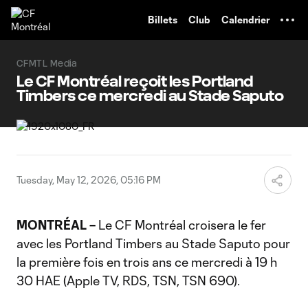
TENT
Billets
Club
Calendrier
CFMTL Media
Le CF Montréal reçoit les Portland
Timbers ce mercredi au Stade Saputo
Tuesday, May 12, 2026, 05:16 PM
MONTRÉAL –
Le CF Montréal croisera le fer
avec les Portland Timbers au Stade Saputo pour
la première fois en trois ans ce mercredi à 19 h
30 HAE (Apple TV, RDS, TSN, TSN 690).