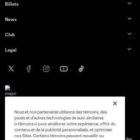
Billets
News
Club
Legal
Nous et nos partenaires utilisons des témoins, des
Conditions d'utilisation
Politique de confidentialité
pixels et d’autres technologies de suivi similaires
Ne vendez pas et ne partagez pas mes information personnelles.
(« témoins ») pour améliorer votre expérience, offrir du
contenu et de la publicité personnalisés, et optimiser
Paramètres des témoins
nos Sites. Certains témoins peuvent recueillir ou
@2026 MLS. Le nom et l'écusson Major League Soccer et MLS sont des