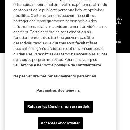
Ne vendez pas et ne partagez pas mes information personnelles.
(« témoins ») pour améliorer votre expérience, offrir du
contenu et de la publicité personnalisés, et optimiser
Paramètres des témoins
nos Sites. Certains témoins peuvent recueillir ou
@2026 MLS. Le nom et l'écusson Major League Soccer et MLS sont des
partager des renseignements personnels ou des
marques déposées de Major League Soccer, LLC (“MLS”) protégés par la
informations relatives au visionnement de vidéos avec
loi. Les noms et les logos des différentes équipes de MLS sont des
des tiers. Certains témoins sont essentiels au
marques déposées ou des marques de droit commun de MLS ou sont
utilisées avec l’autorisation ou l'accord tacite préalable de leurs
fonctionnement du site et ne peuvent pas être
propriétaires. Toute l’utilisation de leurs noms et logos non-autorisée est
désactivés, tandis que d’autres sont facultatifs et
par conséquent prohibée est interdite.
peuvent être gérés à l’aide des options présentées ici
ou dans les Paramètres des témoins accessibles au bas
de chaque page de nos Sites. Pour en savoir plus,
veuillez consulter notre
politique de confidentialité
.
Ne pas vendre mes renseignements personnels
.
Paramètres des témoins
Refuser les témoins non essentiels
Accepter et continuer