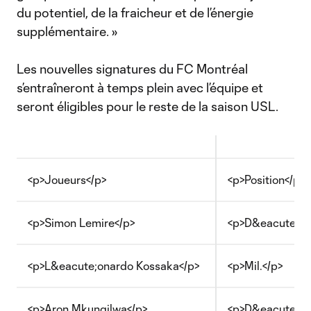
du potentiel, de la fraicheur et de l’énergie
supplémentaire. »
Les nouvelles signatures du FC Montréal
s’entraîneront à temps plein avec l’équipe et
seront éligibles pour le reste de la saison USL.
<p>Joueurs</p>
<p>Position</p>
<p>Simon Lemire</p>
<p>D&eacute;f.<
<p>L&eacute;onardo Kossaka</p>
<p>Mil.</p>
<p>Aron Mkungilwa</p>
<p>D&eacute;f.<