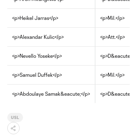
<p>Heikel Jarras</p>
<p>Mil.</p>
<p>Alexandar Kulic</p>
<p>Att.</p>
<p>Nevello Yoseke</p>
<p>D&eacute;f.<
<p>Samuel Duffek</p>
<p>Mil.</p>
<p>Abdoulaye Samak&eacute;</p>
<p>D&eacute;f.<
USL