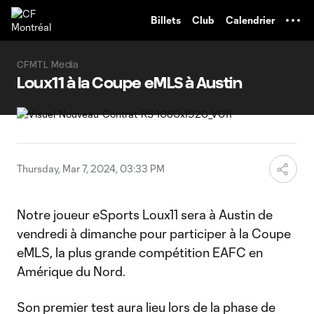
TENT
Billets
Club
Calendrier
CFMTL Media
Loux11 à la Coupe eMLS à Austin
Thursday, Mar 7, 2024, 03:33 PM
Notre joueur eSports Loux11 sera à Austin de
vendredi à dimanche pour participer à la Coupe
eMLS, la plus grande compétition EAFC en
Amérique du Nord.
Son premier test aura lieu lors de la phase de