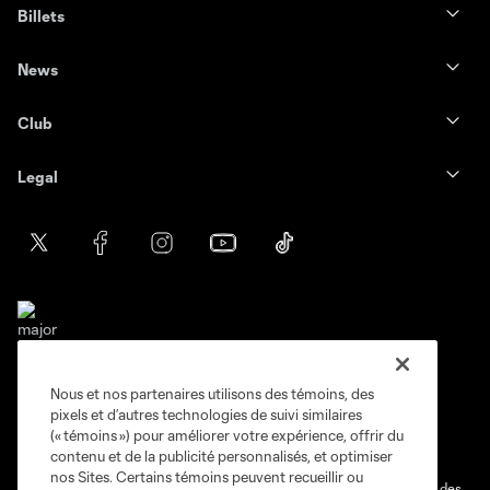
Billets
News
Club
Legal
Nous et nos partenaires utilisons des témoins, des
Conditions d'utilisation
Politique de confidentialité
pixels et d’autres technologies de suivi similaires
Ne vendez pas et ne partagez pas mes information personnelles.
(« témoins ») pour améliorer votre expérience, offrir du
contenu et de la publicité personnalisés, et optimiser
Paramètres des témoins
nos Sites. Certains témoins peuvent recueillir ou
@2026 MLS. Le nom et l'écusson Major League Soccer et MLS sont des