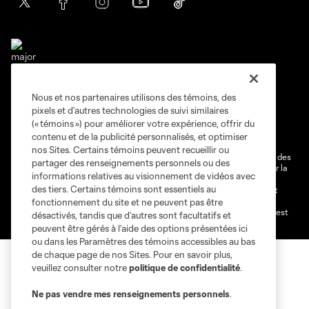
Nous et nos partenaires utilisons des témoins, des
Conditions d'utilisation
Politique de confidentialité
pixels et d’autres technologies de suivi similaires
Ne vendez pas et ne partagez pas mes information personnelles.
(« témoins ») pour améliorer votre expérience, offrir du
contenu et de la publicité personnalisés, et optimiser
Paramètres des témoins
nos Sites. Certains témoins peuvent recueillir ou
@2026 MLS. Le nom et l'écusson Major League Soccer et MLS sont des
partager des renseignements personnels ou des
marques déposées de Major League Soccer, LLC (“MLS”) protégés par la
informations relatives au visionnement de vidéos avec
loi. Les noms et les logos des différentes équipes de MLS sont des
des tiers. Certains témoins sont essentiels au
marques déposées ou des marques de droit commun de MLS ou sont
utilisées avec l’autorisation ou l'accord tacite préalable de leurs
fonctionnement du site et ne peuvent pas être
propriétaires. Toute l’utilisation de leurs noms et logos non-autorisée est
désactivés, tandis que d’autres sont facultatifs et
par conséquent prohibée est interdite.
peuvent être gérés à l’aide des options présentées ici
ou dans les Paramètres des témoins accessibles au bas
de chaque page de nos Sites. Pour en savoir plus,
veuillez consulter notre
politique de confidentialité
.
Ne pas vendre mes renseignements personnels
.