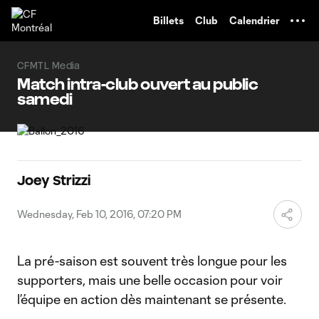
TENT
Billets
Club
Calendrier
CFMTL Media
Match intra-club ouvert au public
samedi
Joey Strizzi
Wednesday, Feb 10, 2016, 07:20 PM
La pré-saison est souvent très longue pour les
supporters, mais une belle occasion pour voir
l’équipe en action dès maintenant se présente.