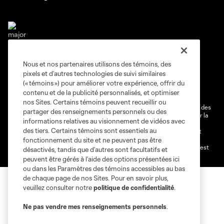
Nous et nos partenaires utilisons des témoins, des
Conditions d'utilisation
Politique de confidentialité
pixels et d’autres technologies de suivi similaires
Ne vendez pas et ne partagez pas mes information personnelles.
(« témoins ») pour améliorer votre expérience, offrir du
contenu et de la publicité personnalisés, et optimiser
Paramètres des témoins
nos Sites. Certains témoins peuvent recueillir ou
@2026 MLS. Le nom et l'écusson Major League Soccer et MLS sont des
partager des renseignements personnels ou des
marques déposées de Major League Soccer, LLC (“MLS”) protégés par la
informations relatives au visionnement de vidéos avec
loi. Les noms et les logos des différentes équipes de MLS sont des
des tiers. Certains témoins sont essentiels au
marques déposées ou des marques de droit commun de MLS ou sont
utilisées avec l’autorisation ou l'accord tacite préalable de leurs
fonctionnement du site et ne peuvent pas être
propriétaires. Toute l’utilisation de leurs noms et logos non-autorisée est
désactivés, tandis que d’autres sont facultatifs et
par conséquent prohibée est interdite.
peuvent être gérés à l’aide des options présentées ici
ou dans les Paramètres des témoins accessibles au bas
de chaque page de nos Sites. Pour en savoir plus,
veuillez consulter notre
politique de confidentialité
.
Ne pas vendre mes renseignements personnels
.