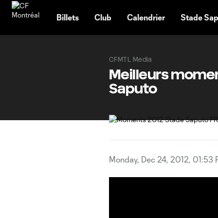
TENT
Billets
Club
Calendrier
Stade Sap
CFMTL Media
Meilleurs moment
Saputo
Monday, Dec 24, 2012, 01:53