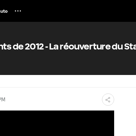
uto
s de 2012 - La réouverture du St
 PM