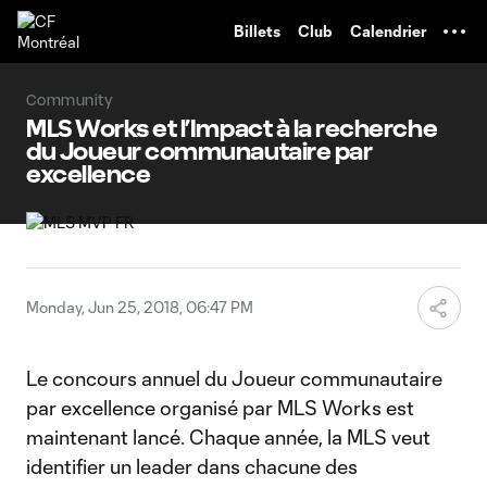
TENT
Billets
Club
Calendrier
Community
MLS Works et l’Impact à la recherche
du Joueur communautaire par
excellence
Monday, Jun 25, 2018, 06:47 PM
Le concours annuel du Joueur communautaire
par excellence organisé par MLS Works est
maintenant lancé. Chaque année, la MLS veut
identifier un leader dans chacune des