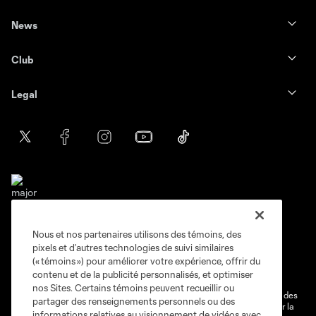
News
Club
Legal
Nous et nos partenaires utilisons des témoins, des
Conditions d'utilisation
Politique de confidentialité
pixels et d’autres technologies de suivi similaires
Ne vendez pas et ne partagez pas mes information personnelles.
(« témoins ») pour améliorer votre expérience, offrir du
contenu et de la publicité personnalisés, et optimiser
Paramètres des témoins
nos Sites. Certains témoins peuvent recueillir ou
@2026 MLS. Le nom et l'écusson Major League Soccer et MLS sont des
partager des renseignements personnels ou des
marques déposées de Major League Soccer, LLC (“MLS”) protégés par la
informations relatives au visionnement de vidéos avec