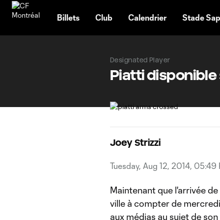
TENT
Billets
Club
Calendrier
Stade Sap
Designated Player
Piatti disponibl
Joey Strizzi
Tuesday, Aug 12, 2014, 05:49
Maintenant que l'arrivée de 
ville à compter de mercredi
aux médias au sujet de son 