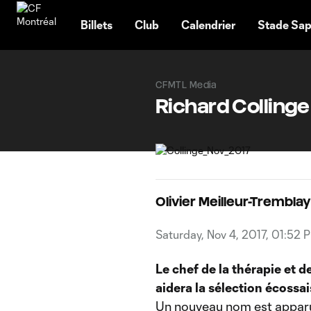
TENT
Billets
Club
Calendrier
Stade Sap
CFMTL Media
Richard Collinge
Olivier Meilleur-Tremblay
Saturday, Nov 4, 2017, 01:52 
Le chef de la thérapie et 
aidera la sélection écossa
Un nouveau nom est apparu