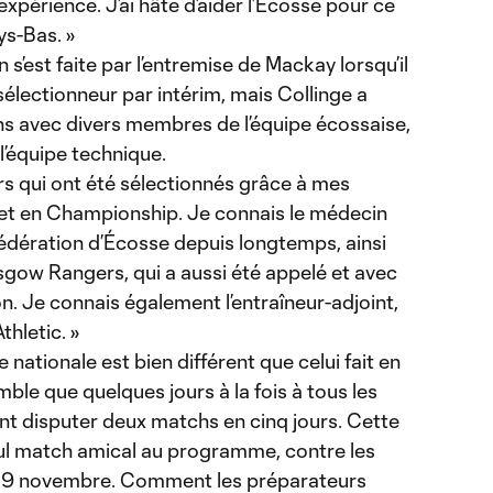
xpérience. J’ai hâte d’aider l’Écosse pour ce
ys-Bas. »
’est faite par l’entremise de Mackay lorsqu’il
e sélectionneur par intérim, mais Collinge a
ns avec divers membres de l’équipe écossaise,
 l’équipe technique.
rs qui ont été sélectionnés grâce à mes
et en Championship. Je connais le médecin
 fédération d’Écosse depuis longtemps, ainsi
sgow Rangers, qui a aussi été appelé et avec
n. Je connais également l’entraîneur-adjoint,
thletic. »
e nationale est bien différent que celui fait en
mble que quelques jours à la fois à tous les
nt disputer deux matchs en cinq jours. Cette
 seul match amical au programme, contre les
le 9 novembre. Comment les préparateurs