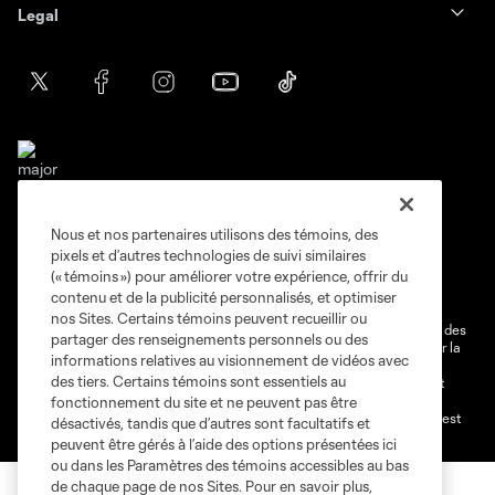
Legal
Nous et nos partenaires utilisons des témoins, des
Conditions d'utilisation
Politique de confidentialité
pixels et d’autres technologies de suivi similaires
Ne vendez pas et ne partagez pas mes information personnelles.
(« témoins ») pour améliorer votre expérience, offrir du
contenu et de la publicité personnalisés, et optimiser
Paramètres des témoins
nos Sites. Certains témoins peuvent recueillir ou
@2026 MLS. Le nom et l'écusson Major League Soccer et MLS sont des
partager des renseignements personnels ou des
marques déposées de Major League Soccer, LLC (“MLS”) protégés par la
informations relatives au visionnement de vidéos avec
loi. Les noms et les logos des différentes équipes de MLS sont des
des tiers. Certains témoins sont essentiels au
marques déposées ou des marques de droit commun de MLS ou sont
utilisées avec l’autorisation ou l'accord tacite préalable de leurs
fonctionnement du site et ne peuvent pas être
propriétaires. Toute l’utilisation de leurs noms et logos non-autorisée est
désactivés, tandis que d’autres sont facultatifs et
par conséquent prohibée est interdite.
peuvent être gérés à l’aide des options présentées ici
ou dans les Paramètres des témoins accessibles au bas
de chaque page de nos Sites. Pour en savoir plus,