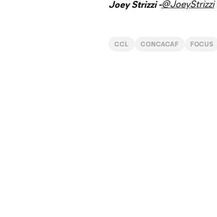
@JoeyStrizzi
Joey Strizzi -
CCL
CONCACAF
FOCUS