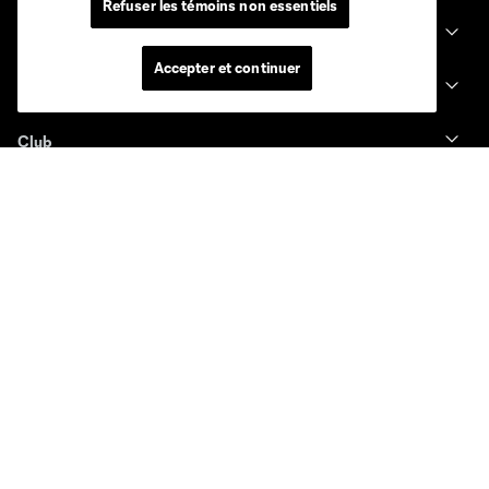
Refuser les témoins non essentiels
Billets
Accepter et continuer
News
Club
Legal
Conditions d'utilisation
Politique de confidentialité
Ne vendez pas et ne partagez pas mes information personnelles.
Paramètres des témoins