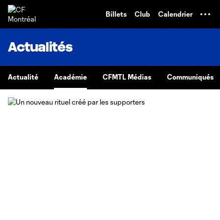
TENT
Billets
Club
Calendrier
Actualités
Actualité
Académie
CFMTL Médias
Communiqués