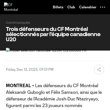
TENT
Billets
Club
Calendrier
Communiqués
Trois défenseurs du CF Montréal
sélectionnés par l'équipe canadienne
U20
Friday, Dec 12, 2025, 07:01 PM
MONTREAL –
Les défenseurs du CF Montréal
Aleksandr Guboglo et Félix Samson, ainsi que le
défenseur de l’Académie Josh-Duc Nteziryayo,
figurent parmi les 23 joueurs nommés