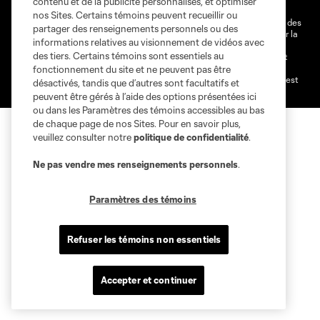
contenu et de la publicité personnalisés, et optimiser
Paramètres des témoins
nos Sites. Certains témoins peuvent recueillir ou
@2026 MLS. Le nom et l'écusson Major League Soccer et MLS sont des
partager des renseignements personnels ou des
marques déposées de Major League Soccer, LLC (“MLS”) protégés par la
informations relatives au visionnement de vidéos avec
loi. Les noms et les logos des différentes équipes de MLS sont des
des tiers. Certains témoins sont essentiels au
marques déposées ou des marques de droit commun de MLS ou sont
utilisées avec l’autorisation ou l'accord tacite préalable de leurs
fonctionnement du site et ne peuvent pas être
propriétaires. Toute l’utilisation de leurs noms et logos non-autorisée est
désactivés, tandis que d’autres sont facultatifs et
par conséquent prohibée est interdite.
peuvent être gérés à l’aide des options présentées ici
ou dans les Paramètres des témoins accessibles au bas
de chaque page de nos Sites. Pour en savoir plus,
veuillez consulter notre
politique de confidentialité
.
Ne pas vendre mes renseignements personnels
.
Paramètres des témoins
Refuser les témoins non essentiels
Accepter et continuer