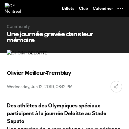
TENT
Billets
Club
Calendrier
Community
Une journée gravée dans leur
mémoire
Olivier Meilleur-Tremblay
Wednesday, Jun 12, 2019, 08:12 PM
Des athlètes des Olympiques spéciaux
participent à la journée Deloitte au Stade
Saputo
Une centaine de jeunes ont vécu une expérience