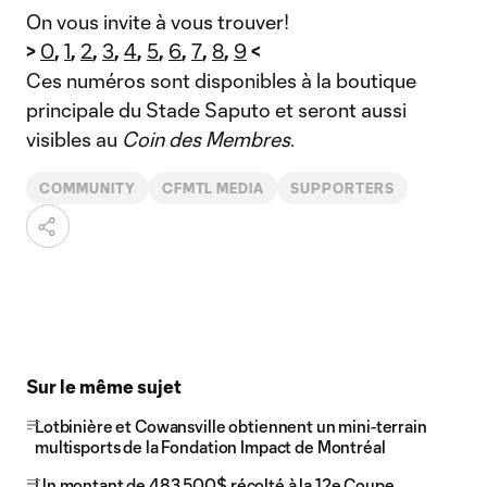
On vous invite à vous trouver!
>
0
,
1
,
2
,
3
,
4
,
5
,
6
,
7
,
8
,
9
<
Ces numéros sont disponibles à la boutique
principale du Stade Saputo et seront aussi
visibles au
Coin des Membres
.
COMMUNITY
CFMTL MEDIA
SUPPORTERS
Sur le même sujet
Lotbinière et Cowansville obtiennent un mini-terrain
multisports de la Fondation Impact de Montréal
Un montant de 483 500$ récolté à la 12e Coupe