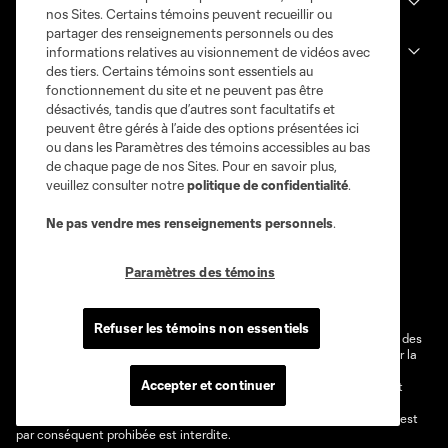
Club
nos Sites. Certains témoins peuvent recueillir ou
partager des renseignements personnels ou des
informations relatives au visionnement de vidéos avec
Legal
des tiers. Certains témoins sont essentiels au
fonctionnement du site et ne peuvent pas être
désactivés, tandis que d’autres sont facultatifs et
peuvent être gérés à l’aide des options présentées ici
ou dans les Paramètres des témoins accessibles au bas
de chaque page de nos Sites. Pour en savoir plus,
veuillez consulter notre
politique de confidentialité
.
Ne pas vendre mes renseignements personnels
.
Conditions d'utilisation
Politique de confidentialité
Paramètres des témoins
Ne vendez pas et ne partagez pas mes information personnelles.
Paramètres des témoins
Refuser les témoins non essentiels
@2026 MLS. Le nom et l'écusson Major League Soccer et MLS sont des
marques déposées de Major League Soccer, LLC (“MLS”) protégés par la
loi. Les noms et les logos des différentes équipes de MLS sont des
Accepter et continuer
marques déposées ou des marques de droit commun de MLS ou sont
utilisées avec l’autorisation ou l'accord tacite préalable de leurs
propriétaires. Toute l’utilisation de leurs noms et logos non-autorisée est
par conséquent prohibée est interdite.