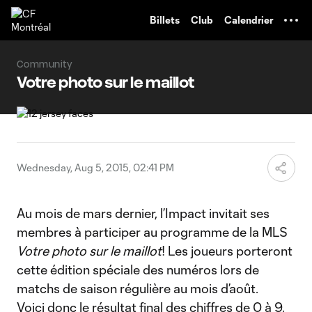
TENT
Billets
Club
Calendrier
Community
Votre photo sur le maillot
Wednesday, Aug 5, 2015, 02:41 PM
Au mois de mars dernier, l’Impact invitait ses
membres à participer au programme de la MLS
Votre photo sur le maillot
! Les joueurs porteront
cette édition spéciale des numéros lors de
matchs de saison régulière au mois d’août.
Voici donc le résultat final des chiffres de 0 à 9.