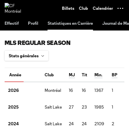
TENT
Billets
Club
Calendrier
Effectif
Profil
Statistiques en Carrière
Journal de M
MLS REGULAR SEASON
Année
Club
MJ
Tit
Min.
BP
P
Montréal
16
16
1367
1
0
2026
Salt Lake
27
23
1985
1
1
2025
Salt Lake
24
24
2109
2
2
2024