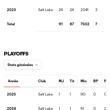
Salt Lake
24
24
2041
3
2
2023
91
87
7502
7
5
Total
PLAYOFFS
Année
Club
MJ
Tit
Min.
BP
Pa
Salt Lake
1
1
90
0
0
2025
Salt Lake
1
1
61
0
0
2024