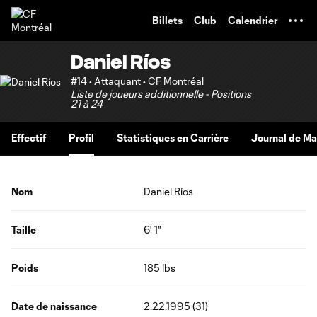
TENT
Billets
Club
Calendrier
Daniel Ríos
#14 • Attaquant • CF Montréal
Liste de joueurs additionnelle - Positions
21 à 24
Effectif
Profil
Statistiques en Carrière
Journal de M
Nom
Daniel Ríos
Taille
6' 1"
Poids
185 lbs
Date de naissance
2.22.1995 (31)