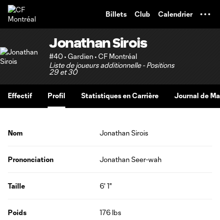
TENT
Billets
Club
Calendrier
Jonathan Sirois
#40 • Gardien • CF Montréal
Liste de joueurs additionnelle - Positions
29 et 30
Effectif
Profil
Statistiques en Carrière
Journal de M
Nom
Jonathan Sirois
Prononciation
Jonathan Seer-wah
Taille
6' 1"
Poids
176 lbs